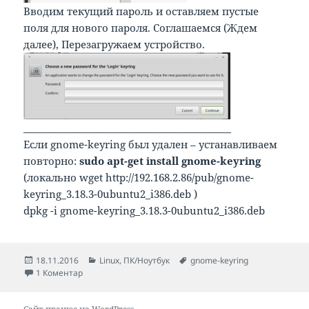
Вводим текущий пароль и оставляем пустые
поля для нового пароля. Соглашаемся (Ждем
далее), Перезагружаем устройство.
___________________________________________
Если gnome-keyring был удален – устанавливаем
повторно:
sudo apt-get install gnome-keyring
(локально wget http://192.168.2.86/pub/gnome-
keyring_3.18.3-0ubuntu2_i386.deb )
dpkg -i gnome-keyring_3.18.3-0ubuntu2_i386.deb
Опубліковано
Категорії
Позначки
18.11.2016
Linux
,
ПК/Ноутбук
gnome-keyring
до Убрать ввод пароля KeyRing (gnome-keyring)
1 Коментар