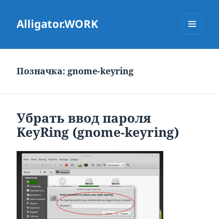
Alligator.WORK
МЕНЮ
ТА
ВІДЖЕТИ
Позначка:
gnome-keyring
Убрать ввод пароля
KeyRing (gnome-keyring)