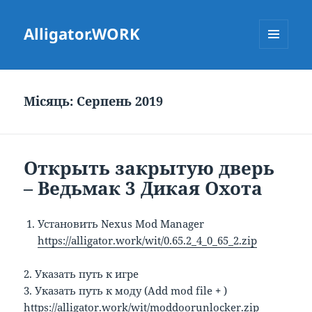
Alligator.WORK
МЕНЮ
ТА
ВІДЖЕТИ
Місяць:
Серпень 2019
Открыть закрытую дверь
– Ведьмак 3 Дикая Охота
Установить Nexus Mod Manager
https://alligator.work/wit/0.65.2_4_0_65_2.zip
2. Указать путь к игре
3. Указать путь к моду (Add mod file
+
)
https://alligator.work/wit/moddoorunlocker.zip