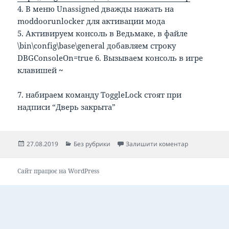
4. В меню Unassigned дважды нажать на
moddoorunlocker для активации мода
5. Активируем консоль в Ведьмаке, в файле
\bin\config\base\general добавляем строку
DBGConsoleOn=true 6. Вызываем консоль в игре
клавишей
~
7. набираем команду ToggleLock стоят при
надписи “Дверь закрыта”
Опубліковано
Категорії
до Открыть з
27.08.2019
Без рубрики
Залишити коментар
Сайт працює на WordPress