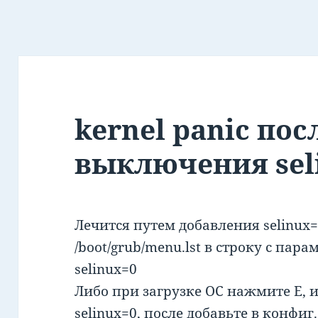
kernel panic пос
выключения sel
Лечится путем добавления selinux=
/boot/grub/menu.lst в строку с па
selinux=0
Либо при загрузке ОС нажмите E, 
selinux=0, после добавьте в конфиг.