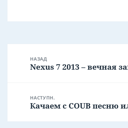
Навігація
записів
НАЗАД
Nexus 7 2013 – вечная з
Попередній
запис:
НАСТУПН.
Качаем с COUB песню ил
Наступний
запис: