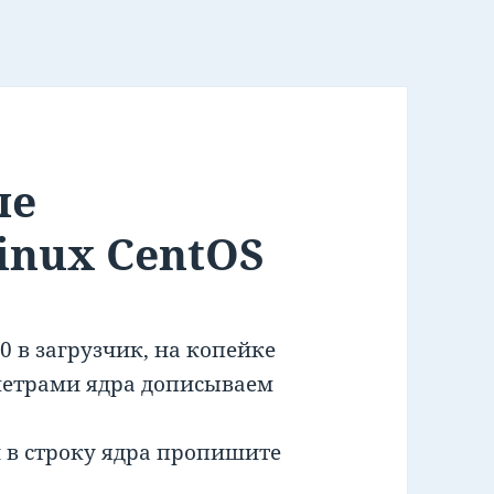
ле
inux CentOS
0 в загрузчик, на копейке
раметрами ядра дописываем
и в строку ядра пропишите