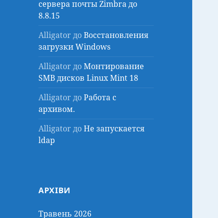
сервера почты Zimbra до
8.8.15
Alligator
до
Восстановления
загрузки Windows
Alligator
до
Монтирование
SMB дисков Linux Mint 18
Alligator
до
Работа с
архивом.
Alligator
до
Не запускается
ldap
АРХІВИ
Травень 2026