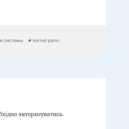
Позначки
е системы
kernel panic
бхідно
авторизуватись
.