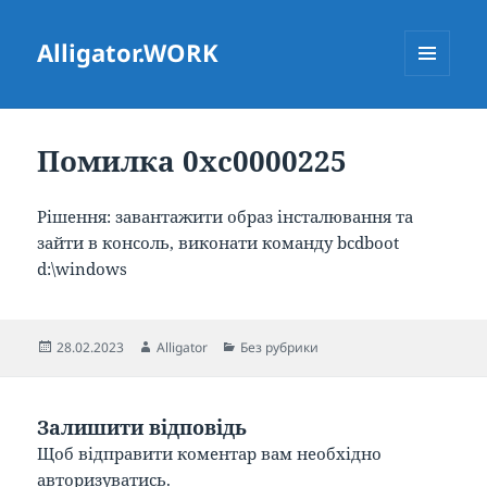
Alligator.WORK
МЕНЮ
ТА
ВІДЖЕТИ
Помилка 0xc0000225
Рішення: завантажити образ інсталювання та
зайти в консоль, виконати команду bcdboot
d:\windows
Опубліковано
Автор
Категорії
28.02.2023
Alligator
Без рубрики
Залишити відповідь
Щоб відправити коментар вам необхідно
авторизуватись
.