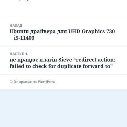
Навігація
НАЗАД
записів
Ubuntu драйвера для UHD Graphics 730
Попередній
| i5-11400
запис:
НАСТУПН.
не працює плагін Sieve “redirect action:
Наступний
failed to check for duplicate forward to”
запис:
Сайт працює на WordPress