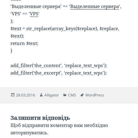
‘Выделенные сервера’ => ‘
Выделенные сервера
‘,
‘VPS’ => ‘
VPS
‘
);
$text = str_replace(array_keys($replace), $replace,
$text);
return $text;
}
add_filter(‘the_content’, ‘replace_text_wps’);
add_filter(‘the_excerpt’, ‘replace_text_wps’);
Опубліковано
Автор
Категорії
Позначки
28.03.2016
Alligator
CMS
WordPress
Залишити відповідь
Щоб відправити коментар вам необхідно
авторизуватись
.