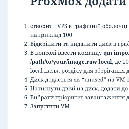
ProxMox додати 
створити VPS в графічній оболочці
наприклад 100
Відкріпити та видалити диск в гра
В консолі ввести команду
qm impor
/path/to/your/image.raw local
, де 1
local назва розділу для зберігання 
Диск додасться як “unused” на VM 1
Натиснути двічі на диск, додати до
Вибрати пріоритет завантаження д
Запустити VM.