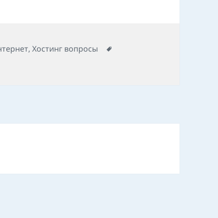
Позначки
нтернет
,
Хостинг вопросы
о ProxMox додати raw vps.