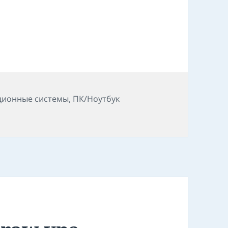
ционные системы
,
ПК/Ноутбук
01 usb to lan realtek-r8152-linux