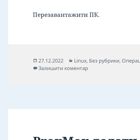
Перезавантажити ПК.
Опубліковано
Категорії
27.12.2022
Linux
,
Без рубрики
,
Опера
до Драйвери для JCX-0
Залишити коментар