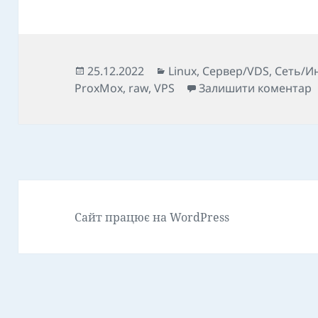
Опубліковано
Категорії
25.12.2022
Linux
,
Сервер/VDS
,
Сеть/И
д
ProxMox
,
raw
,
VPS
Залишити коментар
Сайт працює на WordPress