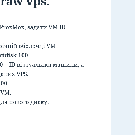
raw vps.
 ProxMox, задати VM ID
фічній оболочці VM
tdisk 100
00 – ID віртуальної машини, а
даних VPS.
00.
 VM.
ля нового диску.