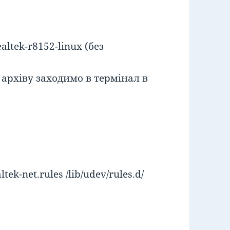
altek-r8152-linux (без
архіву заходимо в термінал в
tek-net.rules /lib/udev/rules.d/