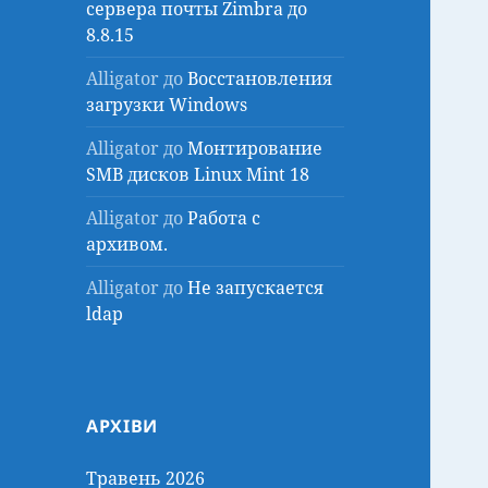
сервера почты Zimbra до
8.8.15
Alligator
до
Восстановления
загрузки Windows
Alligator
до
Монтирование
SMB дисков Linux Mint 18
Alligator
до
Работа с
архивом.
Alligator
до
Не запускается
ldap
АРХІВИ
Травень 2026