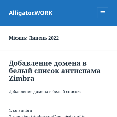
Alligator.WORK
МЕНЮ
ТА
ВІДЖЕТИ
Місяць:
Липень 2022
Добавление домена в
белый список антиспама
Zimbra
Добавление домена в белый список:
1. su zimbra
2. nano /opt/zimbra/conf/amavisd.conf.in