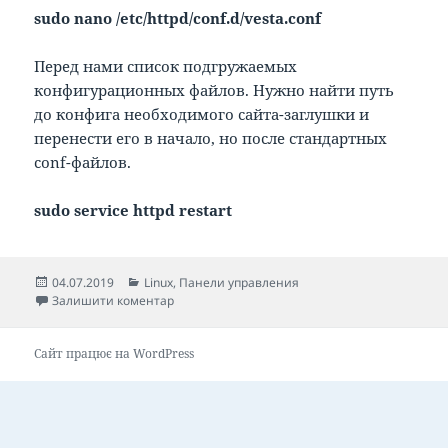
sudo nano /etc/httpd/conf.d/vesta.conf
Перед нами список подгружаемых
конфигурационных файлов. Нужно найти путь
до конфига необходимого сайта-заглушки и
перенести его в начало, но после стандартных
conf-файлов.
sudo service httpd restart
Опубліковано
Категорії
04.07.2019
Linux
,
Панели управления
до Как задать стандартный домен в VestaCP
Залишити коментар
Сайт працює на WordPress