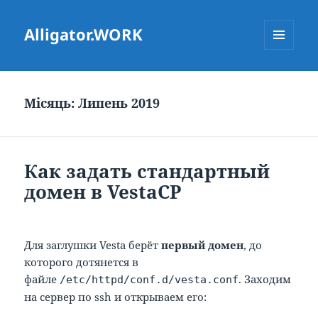
Alligator.WORK
МЕНЮ
ТА
ВІДЖЕТИ
Місяць:
Липень 2019
Как задать стандартный
домен в VestaCP
Для заглушки Vesta берёт
первый домен
, до
которого дотянется в
файле
. Заходим
/etc/httpd/conf.d/vesta.conf
на сервер по ssh и открываем его: