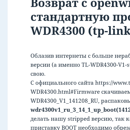
Возврат с openw
стандартную пр
WDR4300 (tp-link
Облазив интернеты с больше нера
версии (а именно TL-WDR4300-V1-s
свою.
С официального сайта https://www.t
WDR4300.html#Firmware скачиваем
WDR4300_V1_141208_RU, распаковы
wdr4300v1_ru_3_14_1_up_boot(1412
делать нашу stripped версию, так
приставку BOOT необходимо обреза