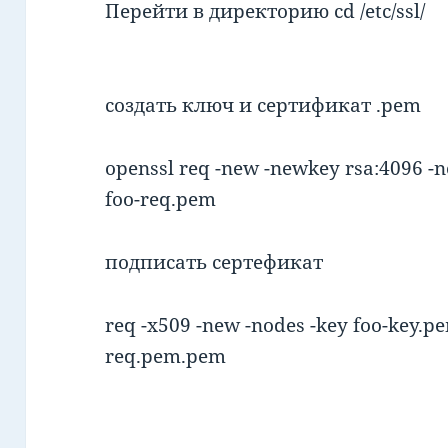
Перейти в директорию cd /etc/ssl/
создать ключ и сертификат .pem
openssl req -new -newkey rsa:4096 -n
foo-req.pem
подписать сертефикат
req -x509 -new -nodes -key foo-key.pe
req.pem.pem