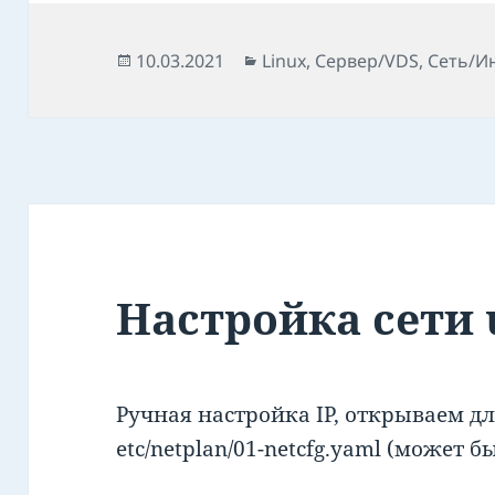
Опубліковано
Категорії
10.03.2021
Linux
,
Сервер/VDS
,
Сеть/И
Настройка сети 
Ручная настройка IP, открываем д
etc/netplan/01-netcfg.yaml (может б