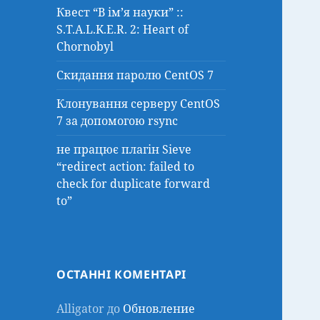
Квест “В ім’я науки” ::
S.T.A.L.K.E.R. 2: Heart of
Chornobyl
Скидання паролю CentOS 7
Клонування серверу CentOS
7 за допомогою rsync
не працює плагін Sieve
“redirect action: failed to
check for duplicate forward
to”
ОСТАННІ КОМЕНТАРІ
Alligator
до
Обновление