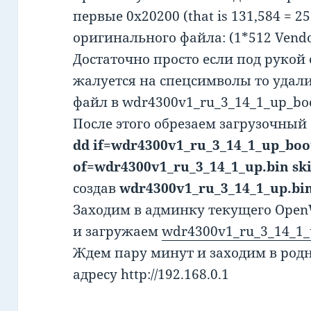
первые 0x20200 (that is 131,584 = 2
оригинального файла: (1*512 Vendor
Достаточно просто если под рукой 
жалуется на спецсимволы то удали
файл в wdr4300v1_ru_3_14_1_up_boo
После этого обрезаем загрузочный
dd if=wdr4300v1_ru_3_14_1_up_boo
of=wdr4300v1_ru_3_14_1_up.bin sk
создав
wdr4300v1_ru_3_14_1_up.bi
Заходим в админку текущего OpenW
и загружаем
wdr4300v1_ru_3_14_1_
Ждем пару минут и заходим в род
адресу http://192.168.0.1