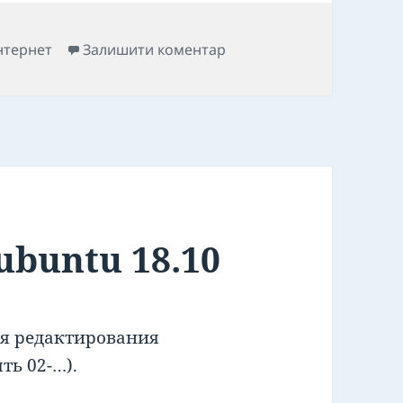
до SSL freebsd
нтернет
Залишити коментар
ubuntu 18.10
ля редактирования
ыть 02-…).