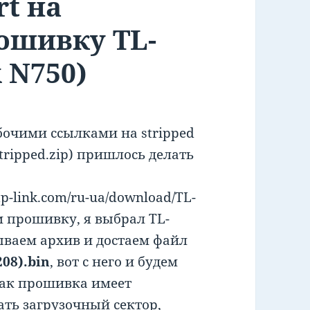
rt на
ошивку TL-
 N750)
бочими ссылками на stripped
tripped.zip) пришлось делать
p-link.com/ru-ua/download/TL-
 прошивку, я выбрал TL-
ваем архив и достаем файл
08).bin
, вот с него и будем
 как прошивка имеет
ть загрузочный сектор,