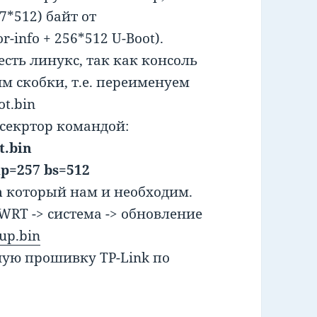
57*512) байт от
-info + 256*512 U-Boot).
есть линукс, так как консоль
м скобки, т.е. переименуем
t.bin
 секртор командой:
t.bin
ip=257 bs=512
n
который нам и необходим.
RT -> система -> обновление
up.bin
ную прошивку TP-Link по