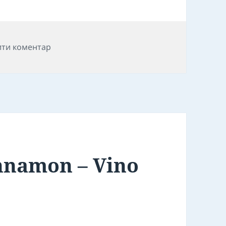
до Возврат с openwrt на стандартную проши
ти коментар
nnamon – Vino