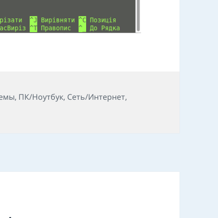
темы
,
ПК/Ноутбук
,
Сеть/Интернет
,
о Настройка сети ubuntu 18.10